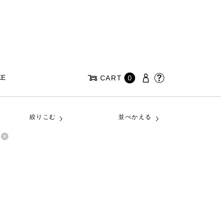
KE
CART
0
絞りこむ
並べかえる