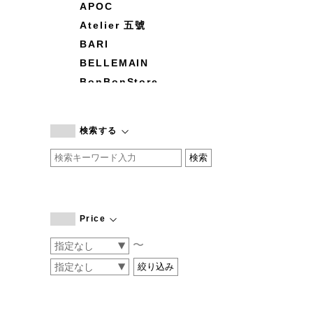
APOC
Atelier 五號
BARI
BELLEMAIN
BonBonStore
BOUQUET de L'UNE
branc branc
検索する
by basics
CATWORTH
chisaki
CI-VA
COGTHEBIGSMOKE
Price
cohan
〜
CONVERSE
DEAN & DELUCA
DRESS HERSELF
DUENDE