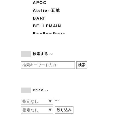
APOC
Atelier 五號
BARI
BELLEMAIN
BonBonStore
BOUQUET de L'UNE
branc branc
検索する
by basics
CATWORTH
chisaki
CI-VA
COGTHEBIGSMOKE
Price
cohan
〜
CONVERSE
DEAN & DELUCA
DRESS HERSELF
DUENDE