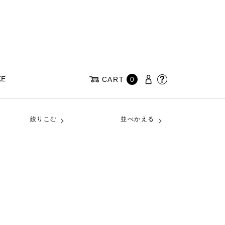
KE
CART
0
絞りこむ
並べかえる