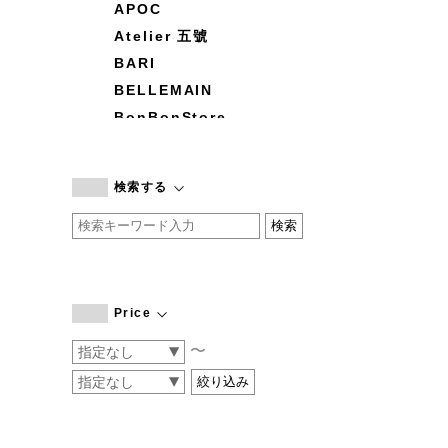
APOC
Atelier 五號
BARI
BELLEMAIN
BonBonStore
BOUQUET de L'UNE
branc branc
検索する
by basics
CATWORTH
chisaki
CI-VA
COGTHEBIGSMOKE
Price
cohan
〜
CONVERSE
DEAN & DELUCA
DRESS HERSELF
DUENDE