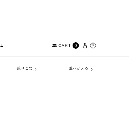
KE
CART
0
絞りこむ
並べかえる