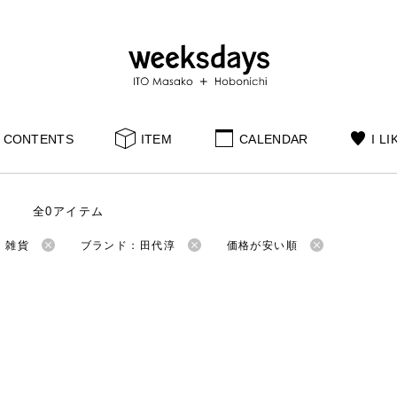
CONTENTS
ITEM
CALENDAR
I LI
全0アイテム
：雑貨
ブランド：田代淳
価格が安い順