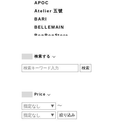
APOC
Atelier 五號
BARI
BELLEMAIN
BonBonStore
BOUQUET de L'UNE
branc branc
検索する
by basics
CATWORTH
chisaki
CI-VA
COGTHEBIGSMOKE
Price
cohan
〜
CONVERSE
DEAN & DELUCA
DRESS HERSELF
DUENDE