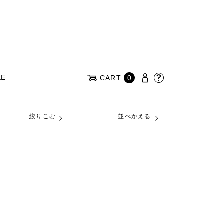
KE
CART
0
絞りこむ
並べかえる