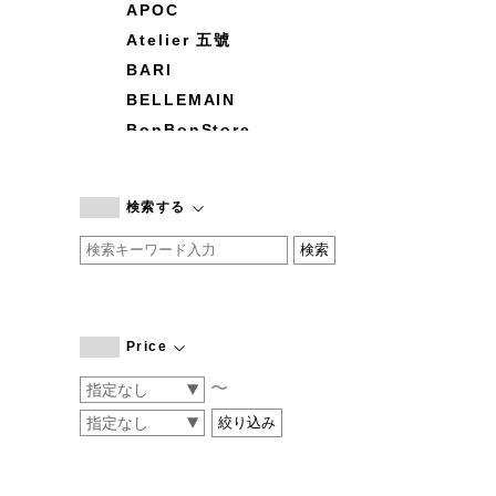
APOC
Atelier 五號
BARI
BELLEMAIN
BonBonStore
BOUQUET de L'UNE
branc branc
検索する
by basics
CATWORTH
chisaki
CI-VA
COGTHEBIGSMOKE
Price
cohan
〜
CONVERSE
DEAN & DELUCA
DRESS HERSELF
DUENDE