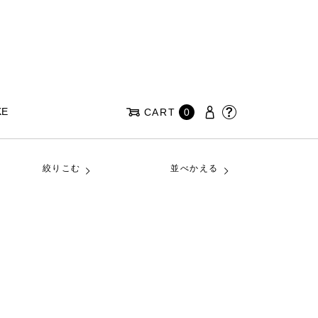
KE
CART
0
絞りこむ
並べかえる