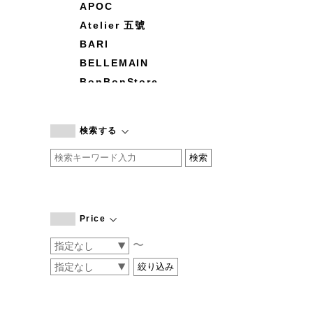
APOC
Atelier 五號
BARI
BELLEMAIN
BonBonStore
BOUQUET de L'UNE
branc branc
検索する
by basics
CATWORTH
chisaki
CI-VA
COGTHEBIGSMOKE
Price
cohan
〜
CONVERSE
DEAN & DELUCA
DRESS HERSELF
DUENDE