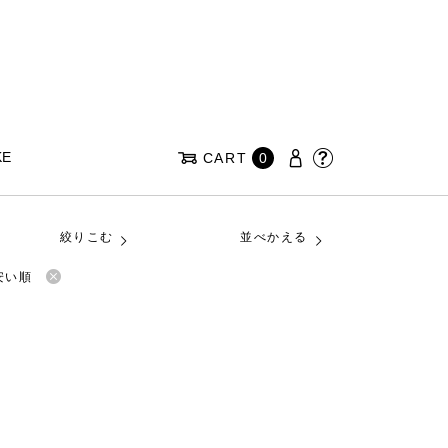
KE
CART
0
絞りこむ
並べかえる
安い順