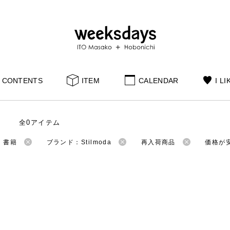
CONTENTS
ITEM
CALENDAR
I LI
全0アイテム
：書籍
ブランド：Stilmoda
再入荷商品
価格が