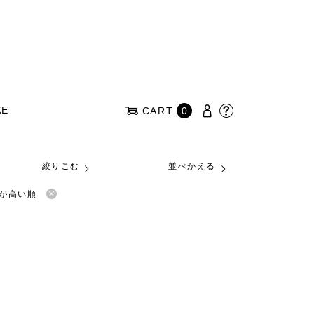
KE
CART
0
絞りこむ
並べかえる
が高い順