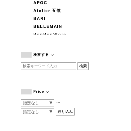
APOC
Atelier 五號
BARI
BELLEMAIN
BonBonStore
BOUQUET de L'UNE
branc branc
検索する
by basics
CATWORTH
chisaki
CI-VA
COGTHEBIGSMOKE
Price
cohan
〜
CONVERSE
DEAN & DELUCA
DRESS HERSELF
DUENDE