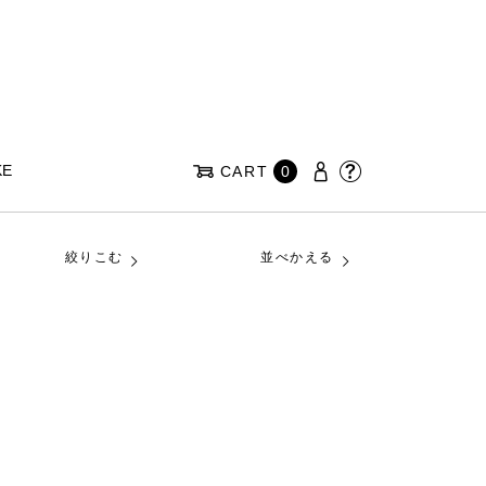
KE
CART
0
絞りこむ
並べかえる