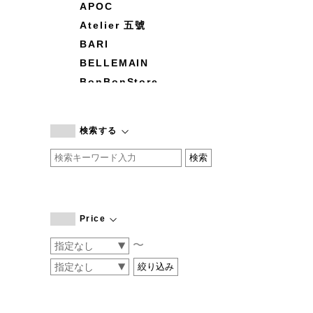
APOC
Atelier 五號
BARI
BELLEMAIN
BonBonStore
BOUQUET de L'UNE
branc branc
検索する
by basics
CATWORTH
chisaki
CI-VA
COGTHEBIGSMOKE
Price
cohan
〜
CONVERSE
DEAN & DELUCA
DRESS HERSELF
DUENDE