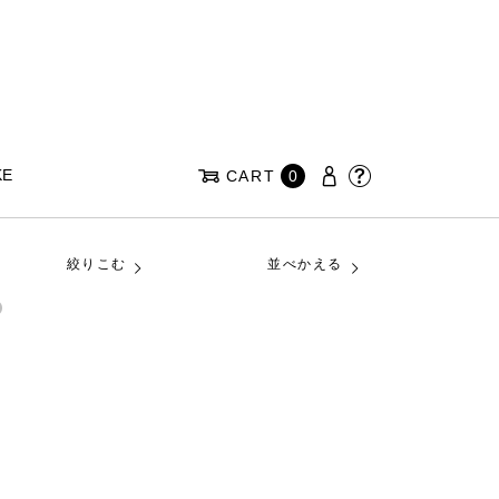
KE
CART
0
絞りこむ
並べかえる