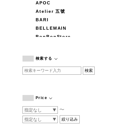
APOC
Atelier 五號
BARI
BELLEMAIN
BonBonStore
BOUQUET de L'UNE
branc branc
検索する
by basics
CATWORTH
chisaki
CI-VA
COGTHEBIGSMOKE
Price
cohan
〜
CONVERSE
DEAN & DELUCA
DRESS HERSELF
DUENDE