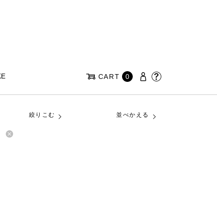
KE
CART
0
絞りこむ
並べかえる