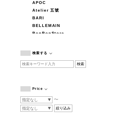
APOC
Atelier 五號
BARI
BELLEMAIN
BonBonStore
BOUQUET de L'UNE
branc branc
検索する
by basics
CATWORTH
chisaki
CI-VA
COGTHEBIGSMOKE
Price
cohan
〜
CONVERSE
DEAN & DELUCA
DRESS HERSELF
DUENDE