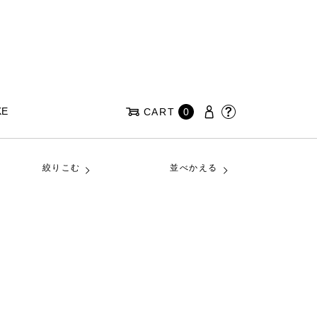
KE
CART
0
絞りこむ
並べかえる