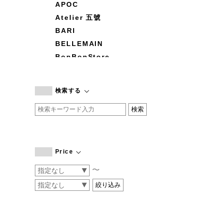
APOC
Atelier 五號
BARI
BELLEMAIN
BonBonStore
BOUQUET de L'UNE
branc branc
検索する
by basics
CATWORTH
chisaki
CI-VA
COGTHEBIGSMOKE
Price
cohan
〜
CONVERSE
DEAN & DELUCA
DRESS HERSELF
DUENDE