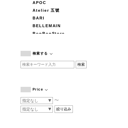
APOC
Atelier 五號
BARI
BELLEMAIN
BonBonStore
BOUQUET de L'UNE
branc branc
検索する
by basics
CATWORTH
chisaki
CI-VA
COGTHEBIGSMOKE
Price
cohan
〜
CONVERSE
DEAN & DELUCA
DRESS HERSELF
DUENDE