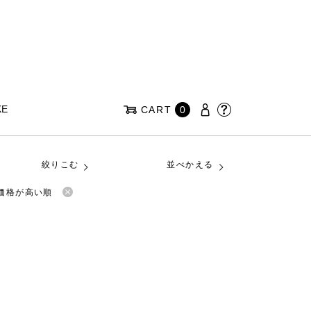
KE
CART
0
絞りこむ
並べかえる
価格が高い順