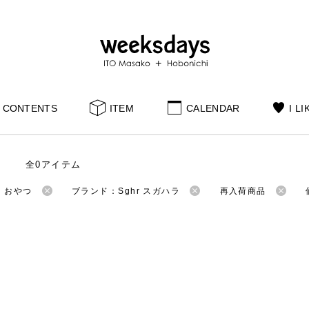
CONTENTS
ITEM
CALENDAR
I LI
全0アイテム
：おやつ
ブランド：Sghr スガハラ
再入荷商品