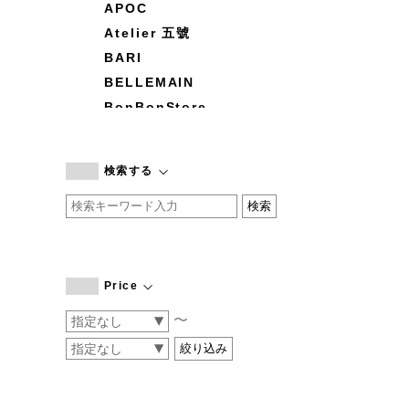
APOC
Atelier 五號
BARI
BELLEMAIN
BonBonStore
BOUQUET de L'UNE
branc branc
検索する
by basics
CATWORTH
chisaki
CI-VA
COGTHEBIGSMOKE
Price
cohan
〜
CONVERSE
DEAN & DELUCA
DRESS HERSELF
DUENDE