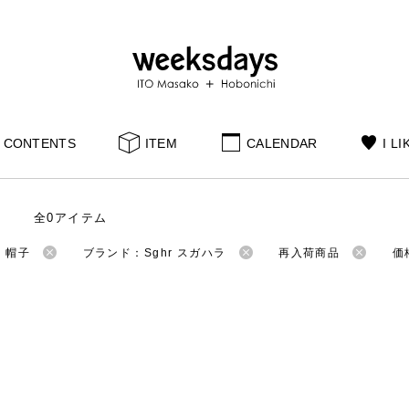
CONTENTS
ITEM
CALENDAR
I LI
全0アイテム
：帽子
ブランド：Sghr スガハラ
再入荷商品
価