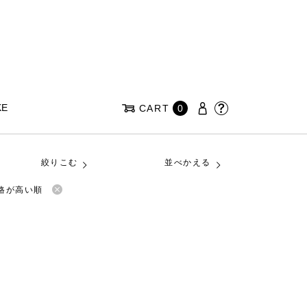
KE
CART
0
絞りこむ
並べかえる
格が高い順