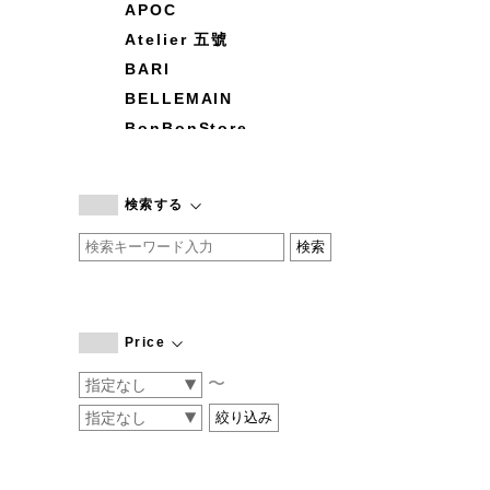
APOC
Atelier 五號
BARI
BELLEMAIN
BonBonStore
BOUQUET de L'UNE
branc branc
検索する
by basics
CATWORTH
chisaki
CI-VA
COGTHEBIGSMOKE
Price
cohan
〜
CONVERSE
DEAN & DELUCA
DRESS HERSELF
DUENDE