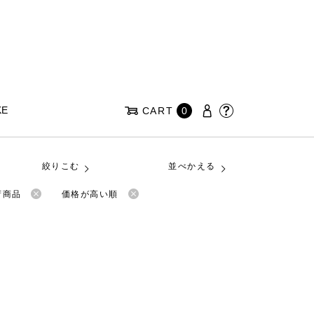
KE
CART
0
絞りこむ
並べかえる
荷商品
価格が高い順