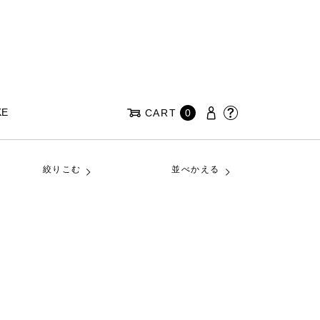
KE
CART
0
絞りこむ
並べかえる