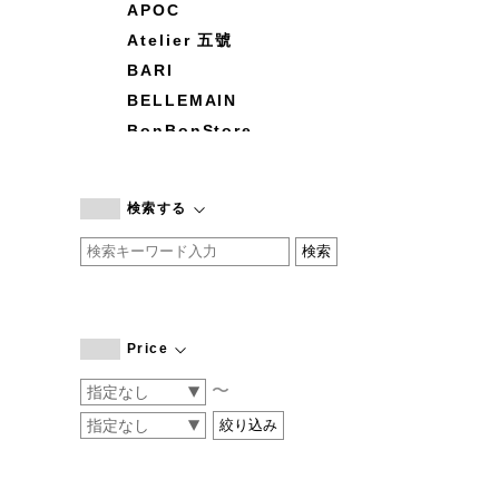
APOC
Atelier 五號
BARI
BELLEMAIN
BonBonStore
BOUQUET de L'UNE
branc branc
検索する
by basics
CATWORTH
chisaki
CI-VA
COGTHEBIGSMOKE
Price
cohan
〜
CONVERSE
DEAN & DELUCA
DRESS HERSELF
DUENDE