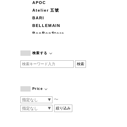
APOC
Atelier 五號
BARI
BELLEMAIN
BonBonStore
BOUQUET de L'UNE
branc branc
検索する
by basics
CATWORTH
chisaki
CI-VA
COGTHEBIGSMOKE
Price
cohan
〜
CONVERSE
DEAN & DELUCA
DRESS HERSELF
DUENDE