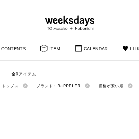
CONTENTS
ITEM
CALENDAR
I LI
全0アイテム
：トップス
ブランド：RaPPELER
価格が安い順