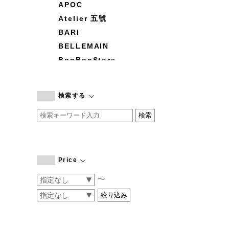
APOC
Atelier 五號
BARI
BELLEMAIN
BonBonStore
BOUQUET de L'UNE
branc branc
検索する
by basics
CATWORTH
chisaki
CI-VA
COGTHEBIGSMOKE
Price
cohan
〜
CONVERSE
DEAN & DELUCA
DRESS HERSELF
DUENDE