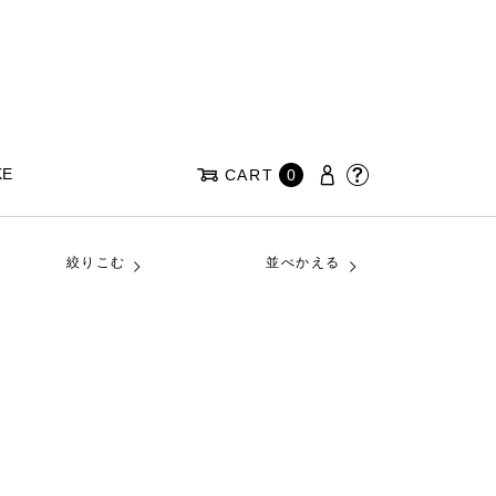
KE
CART
0
絞りこむ
並べかえる