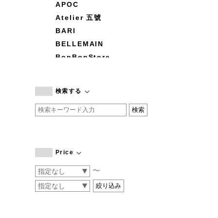
APOC
Atelier 五號
BARI
BELLEMAIN
BonBonStore
BOUQUET de L'UNE
branc branc
検索する
by basics
CATWORTH
chisaki
CI-VA
COGTHEBIGSMOKE
Price
cohan
〜
CONVERSE
DEAN & DELUCA
DRESS HERSELF
DUENDE