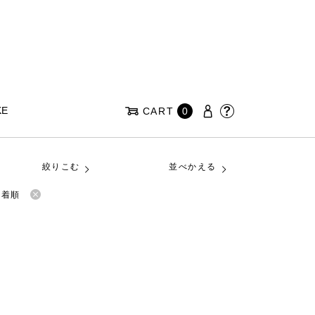
KE
CART
0
絞りこむ
並べかえる
新着順