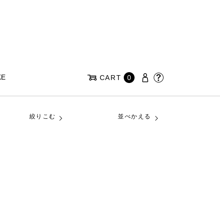
KE
CART
0
絞りこむ
並べかえる