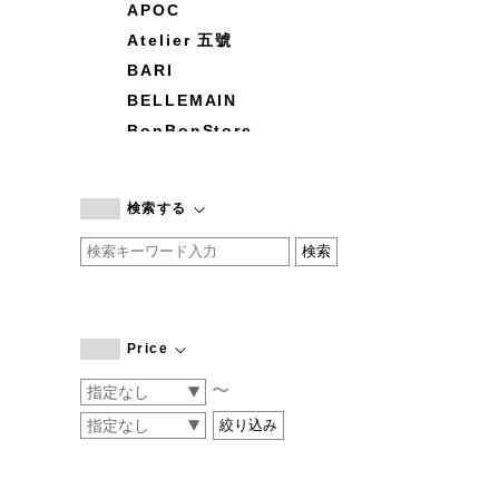
APOC
Atelier 五號
BARI
BELLEMAIN
BonBonStore
BOUQUET de L'UNE
branc branc
検索する
by basics
CATWORTH
chisaki
CI-VA
COGTHEBIGSMOKE
Price
cohan
〜
CONVERSE
DEAN & DELUCA
DRESS HERSELF
DUENDE