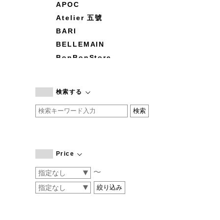
APOC
Atelier 五號
BARI
BELLEMAIN
BonBonStore
BOUQUET de L'UNE
branc branc
検索する
by basics
CATWORTH
chisaki
CI-VA
COGTHEBIGSMOKE
Price
cohan
〜
CONVERSE
DEAN & DELUCA
DRESS HERSELF
DUENDE