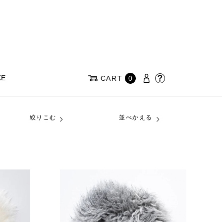
KE
CART
0
絞りこむ
並べかえる