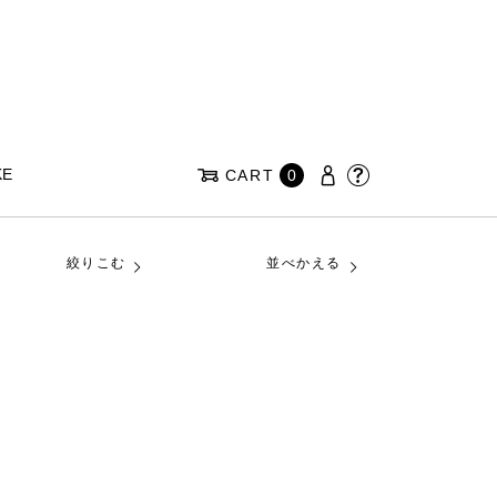
KE
CART
0
絞りこむ
並べかえる