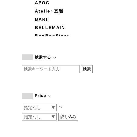
APOC
Atelier 五號
BARI
BELLEMAIN
BonBonStore
BOUQUET de L'UNE
branc branc
検索する
by basics
CATWORTH
chisaki
CI-VA
COGTHEBIGSMOKE
Price
cohan
〜
CONVERSE
DEAN & DELUCA
DRESS HERSELF
DUENDE