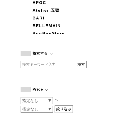
APOC
Atelier 五號
BARI
BELLEMAIN
BonBonStore
BOUQUET de L'UNE
branc branc
検索する
by basics
CATWORTH
chisaki
CI-VA
COGTHEBIGSMOKE
Price
cohan
〜
CONVERSE
DEAN & DELUCA
DRESS HERSELF
DUENDE