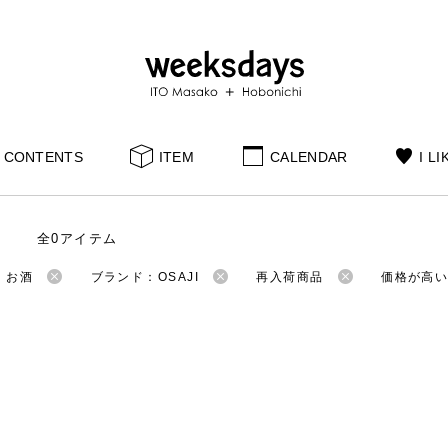
CONTENTS
ITEM
CALENDAR
I LI
全0アイテム
：お酒
ブランド：OSAJI
再入荷商品
価格が高