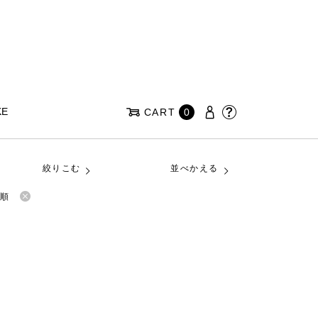
KE
CART
0
絞りこむ
並べかえる
い順