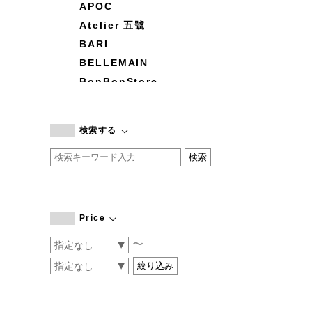
APOC
Atelier 五號
BARI
BELLEMAIN
BonBonStore
BOUQUET de L'UNE
branc branc
検索する
by basics
CATWORTH
chisaki
CI-VA
COGTHEBIGSMOKE
Price
cohan
〜
CONVERSE
DEAN & DELUCA
DRESS HERSELF
DUENDE