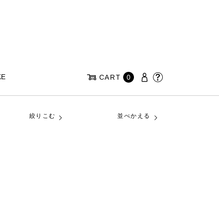
KE
CART
0
絞りこむ
並べかえる