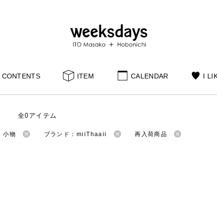
CONTENTS
ITEM
CALENDAR
I LI
全0アイテム
：小物
ブランド：miiThaaii
再入荷商品