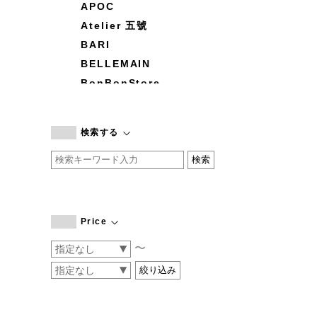
APOC
Atelier 五號
BARI
BELLEMAIN
BonBonStore
BOUQUET de L'UNE
branc branc
検索する
by basics
CATWORTH
chisaki
CI-VA
COGTHEBIGSMOKE
Price
cohan
〜
CONVERSE
DEAN & DELUCA
DRESS HERSELF
DUENDE