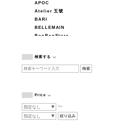
APOC
Atelier 五號
BARI
BELLEMAIN
BonBonStore
BOUQUET de L'UNE
branc branc
検索する
by basics
CATWORTH
chisaki
CI-VA
COGTHEBIGSMOKE
Price
cohan
〜
CONVERSE
DEAN & DELUCA
DRESS HERSELF
DUENDE