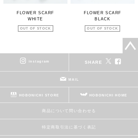
FLOWER SCARF
FLOWER SCARF
WHITE
BLACK
OUT OF STOCK
OUT OF STOCK
instagram
SHARE
MAIL
HOBONICHI STORE
HOBONICHI HOME
商品について問い合わせる
特定商取引法に基づく表記