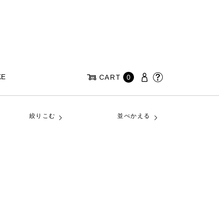
KE
CART
0
絞りこむ
並べかえる