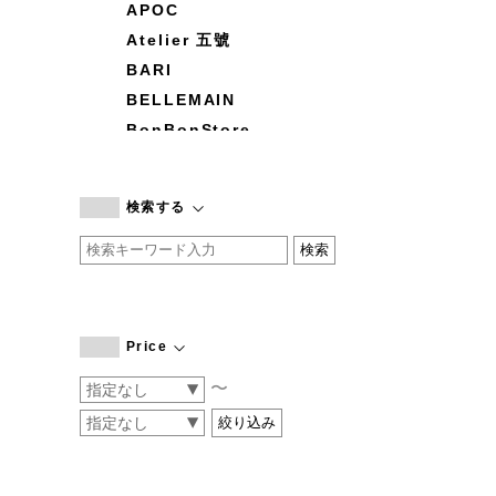
APOC
Atelier 五號
BARI
BELLEMAIN
BonBonStore
BOUQUET de L'UNE
branc branc
検索する
by basics
CATWORTH
chisaki
CI-VA
COGTHEBIGSMOKE
Price
cohan
〜
CONVERSE
DEAN & DELUCA
DRESS HERSELF
DUENDE