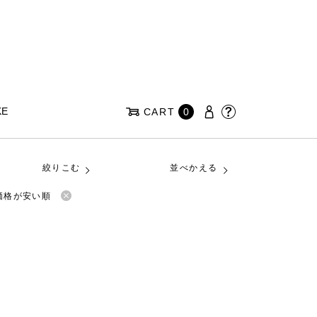
KE
CART
0
絞りこむ
並べかえる
価格が安い順