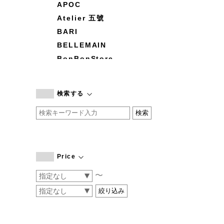
APOC
Atelier 五號
BARI
BELLEMAIN
BonBonStore
BOUQUET de L'UNE
branc branc
検索する
by basics
CATWORTH
chisaki
CI-VA
COGTHEBIGSMOKE
Price
cohan
〜
CONVERSE
DEAN & DELUCA
DRESS HERSELF
DUENDE