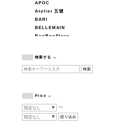
APOC
Atelier 五號
BARI
BELLEMAIN
BonBonStore
BOUQUET de L'UNE
branc branc
検索する
by basics
CATWORTH
chisaki
CI-VA
COGTHEBIGSMOKE
Price
cohan
〜
CONVERSE
DEAN & DELUCA
DRESS HERSELF
DUENDE