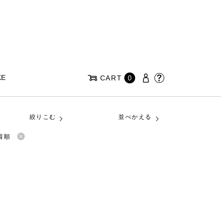
KE
CART
0
絞りこむ
並べかえる
着順