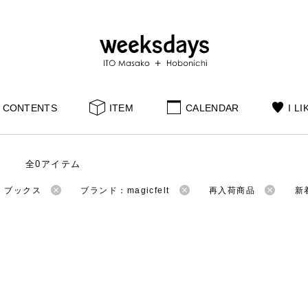
CONTENTS
ITEM
CALENDAR
I LI
全0アイテム
：ブックス
ブランド：magicfelt
再入荷商品
新