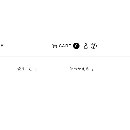
KE
CART
0
絞りこむ
並べかえる