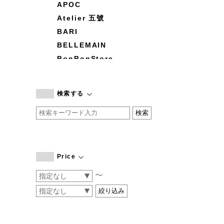
APOC
Atelier 五號
BARI
BELLEMAIN
BonBonStore
BOUQUET de L'UNE
branc branc
検索する
by basics
CATWORTH
chisaki
CI-VA
COGTHEBIGSMOKE
Price
cohan
〜
CONVERSE
DEAN & DELUCA
DRESS HERSELF
DUENDE