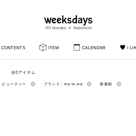
CONTENTS
ITEM
CALENDAR
I LI
全0アイテム
：ビューティー
ブランド：ma.to.wa
新着順