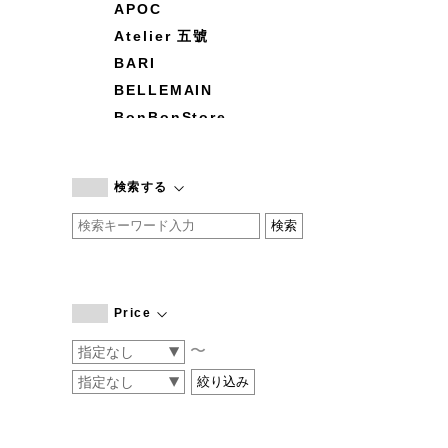
APOC
Atelier 五號
BARI
BELLEMAIN
BonBonStore
BOUQUET de L'UNE
branc branc
検索する
by basics
CATWORTH
chisaki
CI-VA
COGTHEBIGSMOKE
Price
cohan
〜
CONVERSE
DEAN & DELUCA
DRESS HERSELF
DUENDE