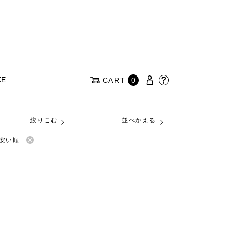
KE
CART
0
絞りこむ
並べかえる
安い順