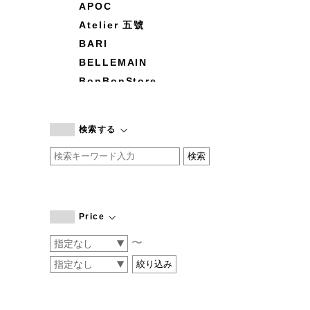
APOC
Atelier 五號
BARI
BELLEMAIN
BonBonStore
BOUQUET de L'UNE
branc branc
検索する
by basics
CATWORTH
chisaki
CI-VA
COGTHEBIGSMOKE
Price
cohan
〜
CONVERSE
DEAN & DELUCA
DRESS HERSELF
DUENDE