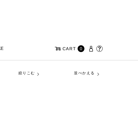
KE
CART
0
絞りこむ
並べかえる