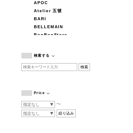
APOC
Atelier 五號
BARI
BELLEMAIN
BonBonStore
BOUQUET de L'UNE
branc branc
検索する
by basics
CATWORTH
chisaki
CI-VA
COGTHEBIGSMOKE
Price
cohan
〜
CONVERSE
DEAN & DELUCA
DRESS HERSELF
DUENDE