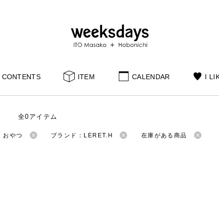
CONTENTS
ITEM
CALENDAR
I LI
全0アイテム
：おやつ
ブランド：LERET.H
在庫がある商品