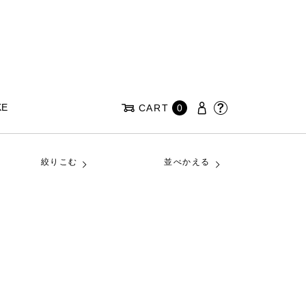
KE
CART
0
絞りこむ
並べかえる