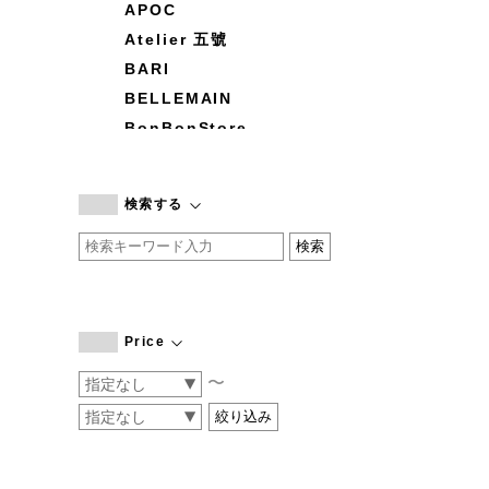
APOC
Atelier 五號
BARI
BELLEMAIN
BonBonStore
BOUQUET de L'UNE
branc branc
検索する
by basics
CATWORTH
chisaki
CI-VA
COGTHEBIGSMOKE
Price
cohan
〜
CONVERSE
DEAN & DELUCA
DRESS HERSELF
DUENDE