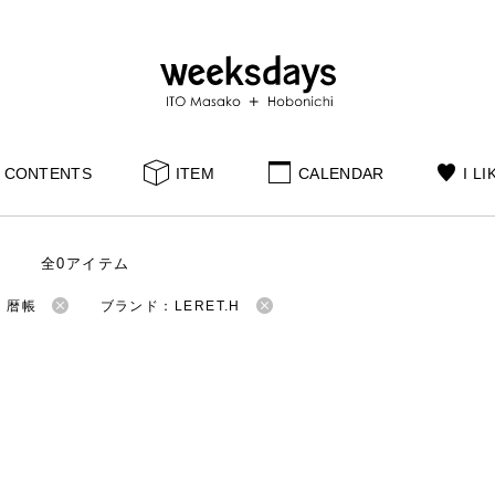
CONTENTS
ITEM
CALENDAR
I LI
全0アイテム
：暦帳
ブランド：LERET.H