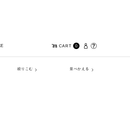
KE
CART
0
絞りこむ
並べかえる