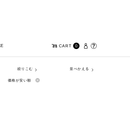
KE
CART
0
絞りこむ
並べかえる
価格が安い順