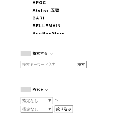
APOC
Atelier 五號
BARI
BELLEMAIN
BonBonStore
BOUQUET de L'UNE
branc branc
検索する
by basics
CATWORTH
chisaki
CI-VA
COGTHEBIGSMOKE
Price
cohan
〜
CONVERSE
DEAN & DELUCA
DRESS HERSELF
DUENDE