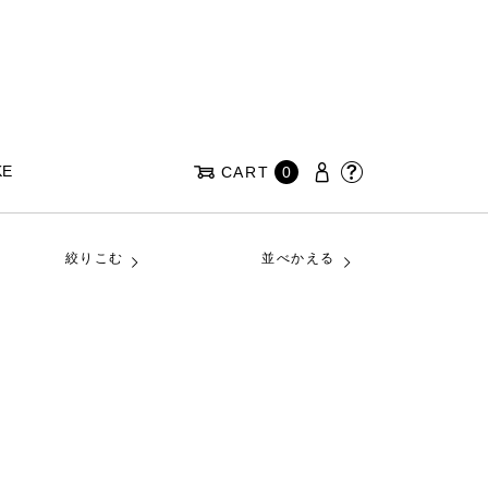
KE
CART
0
絞りこむ
並べかえる