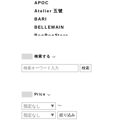
APOC
Atelier 五號
BARI
BELLEMAIN
BonBonStore
BOUQUET de L'UNE
branc branc
検索する
by basics
CATWORTH
chisaki
CI-VA
COGTHEBIGSMOKE
Price
cohan
〜
CONVERSE
DEAN & DELUCA
DRESS HERSELF
DUENDE