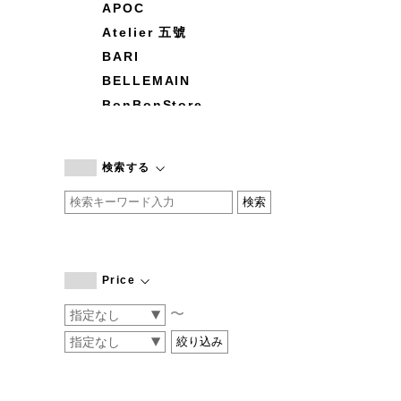
APOC
Atelier 五號
BARI
BELLEMAIN
BonBonStore
BOUQUET de L'UNE
branc branc
検索する
by basics
CATWORTH
chisaki
CI-VA
COGTHEBIGSMOKE
Price
cohan
〜
CONVERSE
DEAN & DELUCA
DRESS HERSELF
DUENDE