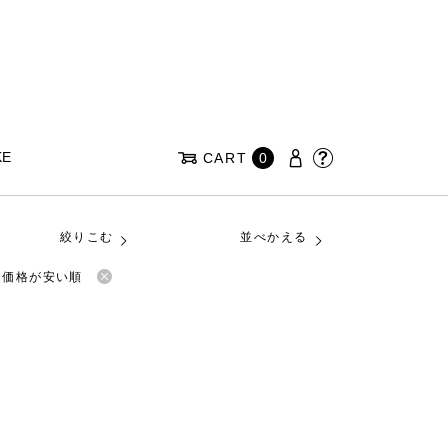
KE
CART
0
絞りこむ
並べかえる
価格が安い順