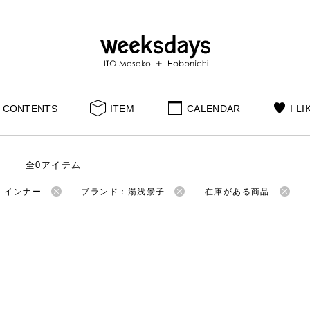
CONTENTS
ITEM
CALENDAR
I LI
全0アイテム
：インナー
ブランド：湯浅景子
在庫がある商品