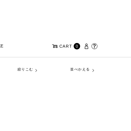
KE
CART
0
絞りこむ
並べかえる