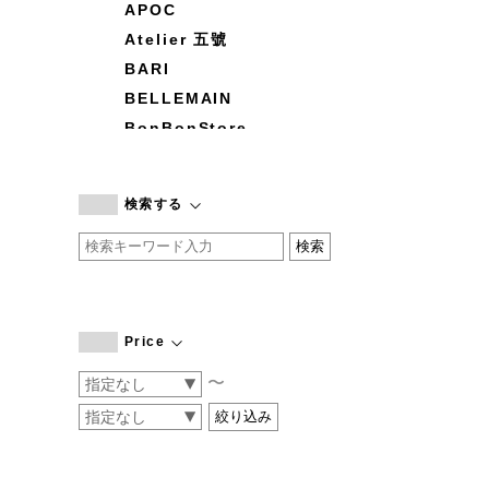
APOC
Atelier 五號
BARI
BELLEMAIN
BonBonStore
BOUQUET de L'UNE
branc branc
検索する
by basics
CATWORTH
chisaki
CI-VA
COGTHEBIGSMOKE
Price
cohan
〜
CONVERSE
DEAN & DELUCA
DRESS HERSELF
DUENDE