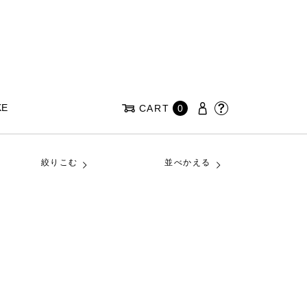
KE
CART
0
絞りこむ
並べかえる