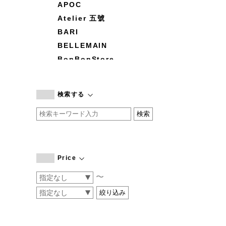
APOC
Atelier 五號
BARI
BELLEMAIN
BonBonStore
BOUQUET de L'UNE
branc branc
検索する
by basics
CATWORTH
chisaki
CI-VA
COGTHEBIGSMOKE
Price
cohan
〜
CONVERSE
DEAN & DELUCA
DRESS HERSELF
DUENDE