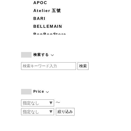
APOC
Atelier 五號
BARI
BELLEMAIN
BonBonStore
BOUQUET de L'UNE
branc branc
検索する
by basics
CATWORTH
chisaki
CI-VA
COGTHEBIGSMOKE
Price
cohan
〜
CONVERSE
DEAN & DELUCA
DRESS HERSELF
DUENDE