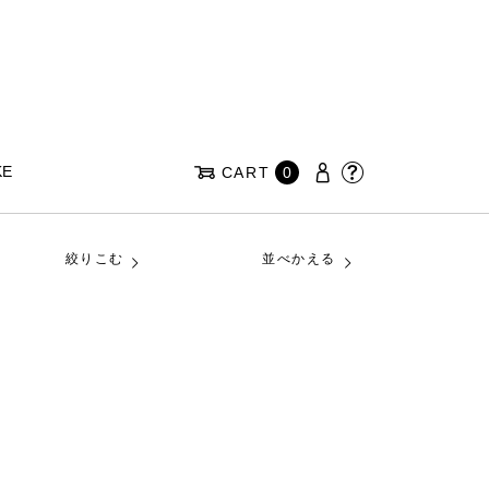
KE
CART
0
絞りこむ
並べかえる