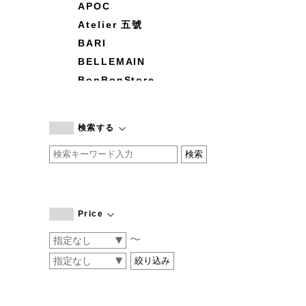
APOC
Atelier 五號
BARI
BELLEMAIN
BonBonStore
BOUQUET de L'UNE
branc branc
検索する
by basics
CATWORTH
chisaki
CI-VA
COGTHEBIGSMOKE
Price
cohan
〜
CONVERSE
DEAN & DELUCA
DRESS HERSELF
DUENDE