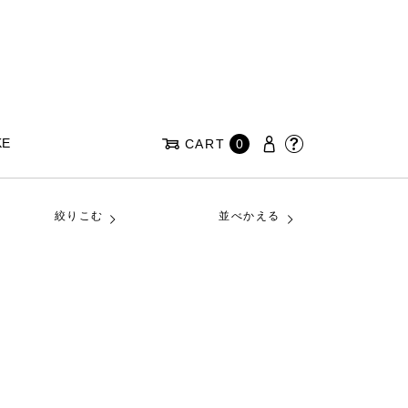
KE
CART
0
絞りこむ
並べかえる