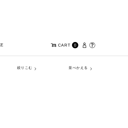
KE
CART
0
絞りこむ
並べかえる