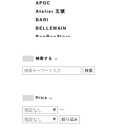
APOC
Atelier 五號
BARI
BELLEMAIN
BonBonStore
BOUQUET de L'UNE
branc branc
検索する
by basics
CATWORTH
chisaki
CI-VA
COGTHEBIGSMOKE
Price
cohan
〜
CONVERSE
DEAN & DELUCA
DRESS HERSELF
DUENDE