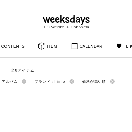
CONTENTS
ITEM
CALENDAR
I LI
全0アイテム
：アルバム
ブランド：himie
価格が高い順