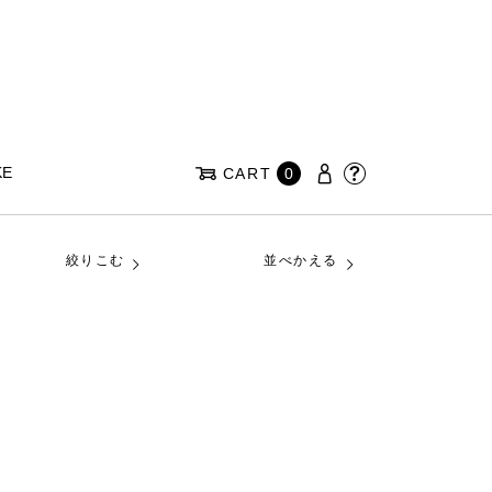
KE
CART
0
絞りこむ
並べかえる