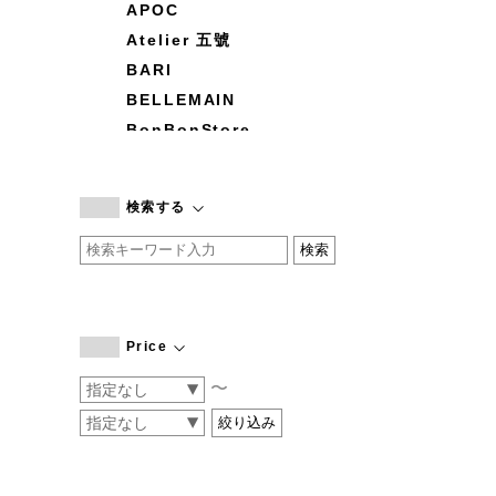
APOC
Atelier 五號
BARI
BELLEMAIN
BonBonStore
BOUQUET de L'UNE
branc branc
検索する
by basics
CATWORTH
chisaki
CI-VA
COGTHEBIGSMOKE
Price
cohan
〜
CONVERSE
DEAN & DELUCA
DRESS HERSELF
DUENDE