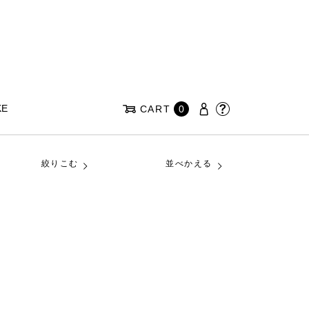
KE
CART
0
絞りこむ
並べかえる