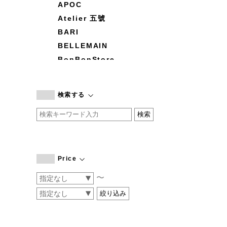
APOC
Atelier 五號
BARI
BELLEMAIN
BonBonStore
BOUQUET de L'UNE
branc branc
検索する
by basics
CATWORTH
chisaki
CI-VA
COGTHEBIGSMOKE
Price
cohan
〜
CONVERSE
DEAN & DELUCA
DRESS HERSELF
DUENDE