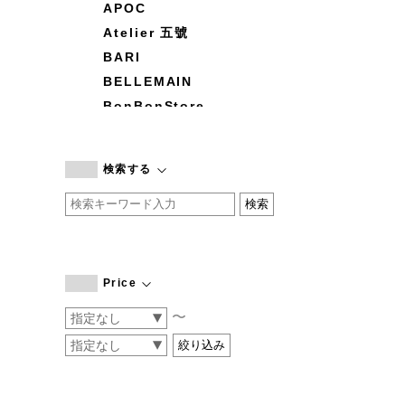
APOC
Atelier 五號
BARI
BELLEMAIN
BonBonStore
BOUQUET de L'UNE
branc branc
検索する
by basics
CATWORTH
chisaki
CI-VA
COGTHEBIGSMOKE
Price
cohan
〜
CONVERSE
DEAN & DELUCA
DRESS HERSELF
DUENDE