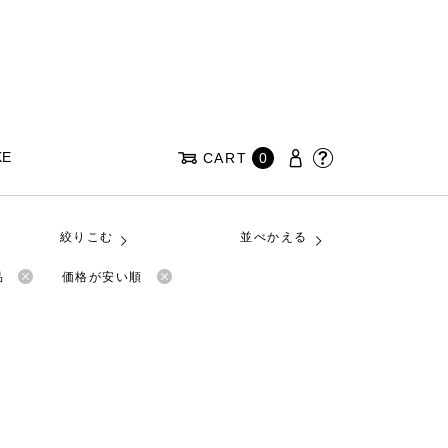
KE
CART
0
絞りこむ
並べかえる
品
価格が安い順