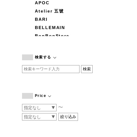
APOC
Atelier 五號
BARI
BELLEMAIN
BonBonStore
BOUQUET de L'UNE
branc branc
検索する
by basics
CATWORTH
chisaki
CI-VA
COGTHEBIGSMOKE
Price
cohan
〜
CONVERSE
DEAN & DELUCA
DRESS HERSELF
DUENDE