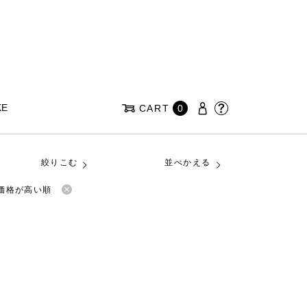
KE
CART
0
絞りこむ
並べかえる
価格が高い順