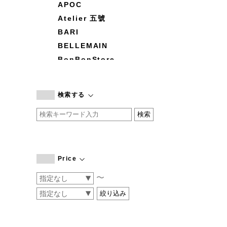
APOC
Atelier 五號
BARI
BELLEMAIN
BonBonStore
BOUQUET de L'UNE
branc branc
検索する
by basics
CATWORTH
chisaki
CI-VA
COGTHEBIGSMOKE
Price
cohan
〜
CONVERSE
DEAN & DELUCA
DRESS HERSELF
DUENDE