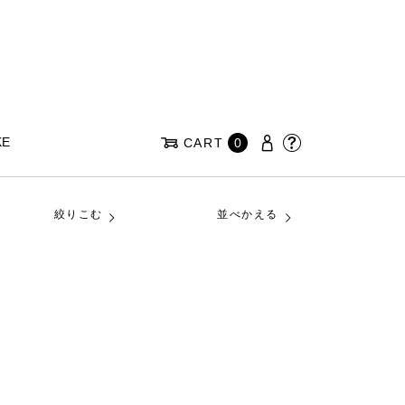
KE
CART
0
絞りこむ
並べかえる