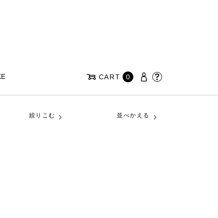
KE
CART
0
絞りこむ
並べかえる