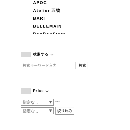
APOC
Atelier 五號
BARI
BELLEMAIN
BonBonStore
BOUQUET de L'UNE
branc branc
検索する
by basics
CATWORTH
chisaki
CI-VA
COGTHEBIGSMOKE
Price
cohan
〜
CONVERSE
DEAN & DELUCA
DRESS HERSELF
DUENDE