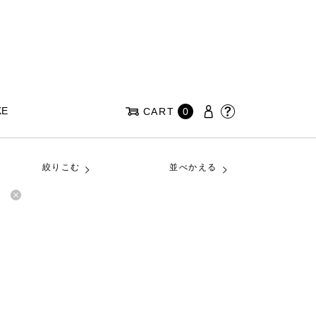
KE
CART
0
絞りこむ
並べかえる
品