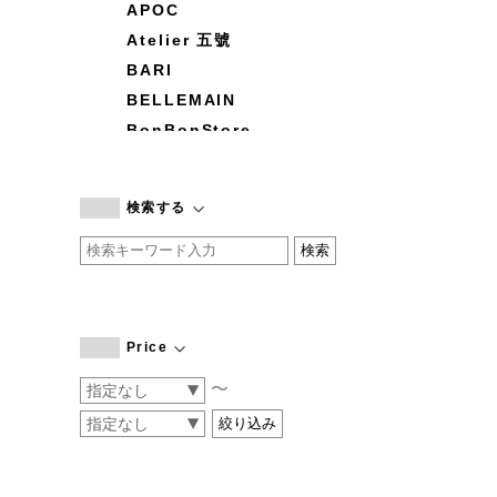
APOC
Atelier 五號
BARI
BELLEMAIN
BonBonStore
BOUQUET de L'UNE
branc branc
検索する
by basics
CATWORTH
chisaki
CI-VA
COGTHEBIGSMOKE
Price
cohan
〜
CONVERSE
DEAN & DELUCA
DRESS HERSELF
DUENDE