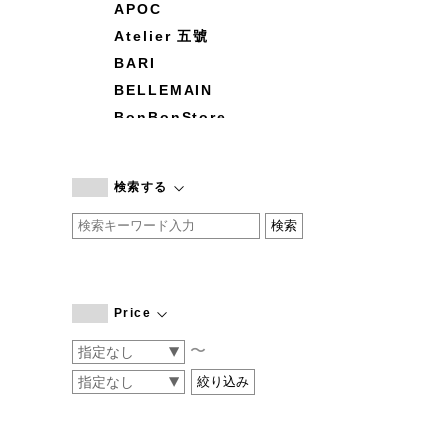
APOC
Atelier 五號
BARI
BELLEMAIN
BonBonStore
BOUQUET de L'UNE
branc branc
検索する
by basics
CATWORTH
chisaki
CI-VA
COGTHEBIGSMOKE
Price
cohan
〜
CONVERSE
DEAN & DELUCA
DRESS HERSELF
DUENDE