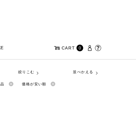
KE
CART
0
絞りこむ
並べかえる
商品
価格が安い順